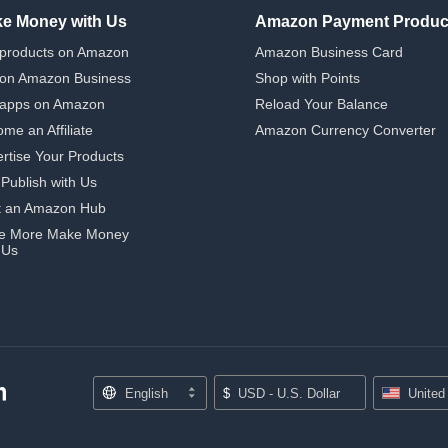
e Money with Us
Amazon Payment Produc
 products on Amazon
Amazon Business Card
 on Amazon Business
Shop with Points
 apps on Amazon
Reload Your Balance
me an Affiliate
Amazon Currency Converter
rtise Your Products
-Publish with Us
t an Amazon Hub
e More Make Money
 Us
English
$
USD - U.S. Dollar
United