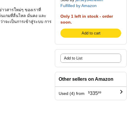
Fulfilled by Amazon
่าวสารใหม่ๆ ของเราที่
่นเกมที่ลื่นไหล มั่นคง และ
Only 1 left in stock - order
าจะเป็นการเข้าสู่ระบบ การ
soon.
Add to cart
Add to List
Other sellers on Amazon
$
335
99
Used (4) from