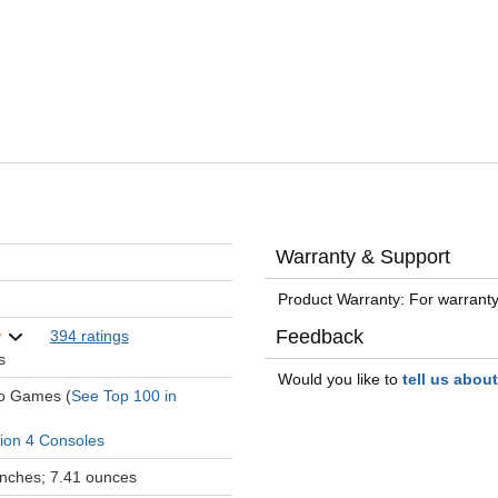
Warranty & Support
Product Warranty: For warranty
Feedback
394 ratings
s
Would you like to
tell us abou
eo Games (
See Top 100 in
tion 4 Consoles
 inches; 7.41 ounces