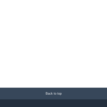
Back to top