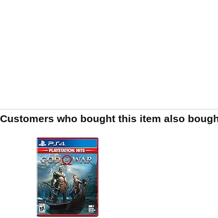
Customers who bought this item also bough