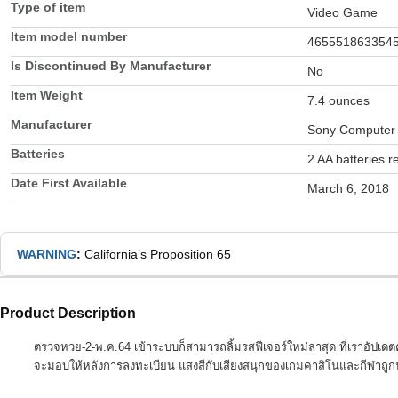
Type of item
Video Game
Item model number
465551863354
Is Discontinued By Manufacturer
No
Item Weight
7.4 ounces
Manufacturer
Sony Computer 
Batteries
2 AA batteries r
Date First Available
March 6, 2018
WARNING
:
California’s Proposition 65
Product Description
ตรวจหวย-2-พ.ค.64 เข้าระบบก็สามารถลิ้มรสฟีเจอร์ใหม่ล่าสุด ที่เราอั
จะมอบให้หลังการลงทะเบียน แสงสีกับเสียงสนุกของเกมคาสิโนและกีฬาถูกนำม