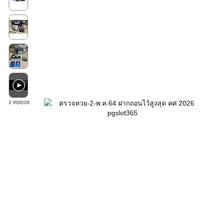
2 VIDEOS