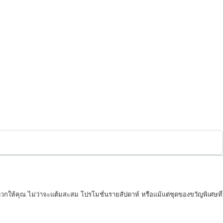
ให้คุณ ไม่ว่าจะแต้มสะสม โปรโมชั่นรายสัปดาห์ หรือแม้แต่ชุดของขวัญพิเศษที่