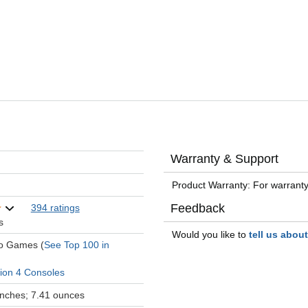
Warranty & Support
Product Warranty: For warranty
Feedback
394 ratings
s
Would you like to
tell us abou
eo Games (
See Top 100 in
tion 4 Consoles
 inches; 7.41 ounces