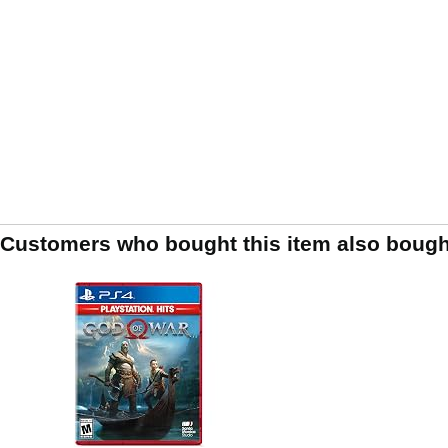
Customers who bought this item also bough