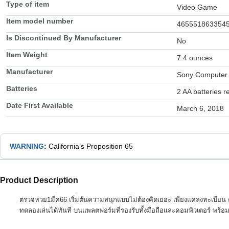
Type of item
Video Game
Item model number
465551863354
Is Discontinued By Manufacturer
No
Item Weight
7.4 ounces
Manufacturer
Sony Computer 
Batteries
2 AA batteries r
Date First Available
March 6, 2018
WARNING
:
California’s Proposition 65
Product Description
ตรวจหวย1มีค66 เริ่มต้นความสนุกแบบไม่ต้องคิดเยอะ เพียงแค่ลงทะเบียน คุ
ทดลองเล่นได้ทันที บนแพลตฟอร์มที่รองรับทั้งมือถือและคอมพิวเตอร์ พร้อมค