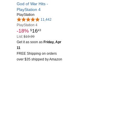
God of War Hits -
PlayStation 4
PlayStation
11,442
PlayStation 4
-18%
16
$
43
List:
$19.99
Get it as soon as
Friday, Apr
11
FREE Shipping on orders
over $35 shipped by Amazon