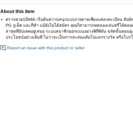
About this item
ตรวจหวย1มีค66 เริ่มต้นความสนุกแบบง่ายดายเพียงแค่ลงทะเบียน สัมผั
PG รูเล็ต และกีฬา แม้ยังไม่ได้สมัคร คุณก็สามารถทดลองเล่นฟรีได้ตลอ
ล่าสุดที่อัปเดตอยู่เสมอ ระบบสมาชิกออกแบบอย่างพิถีพิถัน ขจัดขั้นตอนยุ่
ประโยชน์อย่างเต็มที่ ไม่ว่าจะเป็นการสะสมแต้มไปแลกรางวัล หรือโปรโ
Report an issue with this product or seller