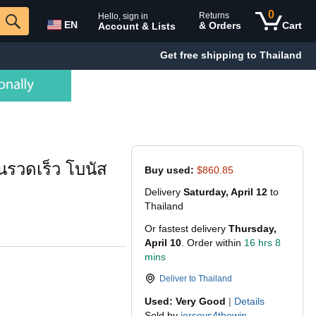
0
Returns
Hello, sign in
EN
& Orders
Cart
Account & Lists
Get free shipping to Thailand
รวดเร็ว โบนัส
Buy used:
$860.85
Delivery
Saturday, April 12
to
Thailand
Or fastest delivery
Thursday,
April 10
. Order within
16 hrs 8
mins
Deliver to
Thailand
Used: Very Good
|
Details
Sold by
jerseys4thewin