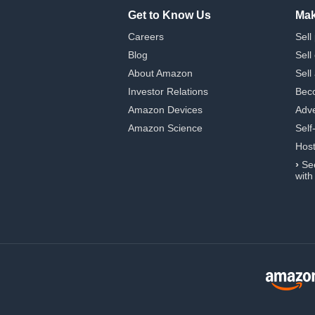
Get to Know Us
Mak
Careers
Sell
Blog
Sell
About Amazon
Sell
Investor Relations
Beco
Amazon Devices
Adve
Amazon Science
Self
Hos
›
Se
with