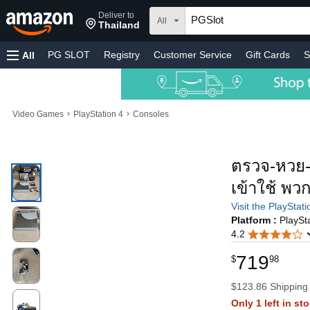
Deliver to
All
Thailand
PG SLOT
Registry
Customer Service
Gift Cards
S
All
›
›
Video Games
PlayStation 4
Consoles
ตรวจ-หวย-1
เข้าใช้ พว
Visit the PlayStat
Platform :
PlaySt
4.2
719
$
98
$123.86 Shipping
Only 1 left in st