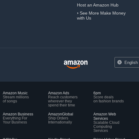
Host an Amazon Hub
›
See More Make Money
with Us
English
Amazon Music
Amazon Ads
6pm
Stream millions
Reach customers
Score deals
of songs
wherever they
on fashion brands
spend their time
Amazon Business
AmazonGlobal
Amazon Web
Everything For
Ship Orders
Services
Your Business
Internationally
Scalable Cloud
Computing
Services