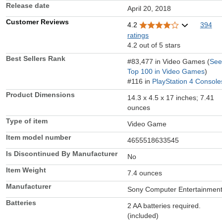
Release date
April 20, 2018
Customer Reviews
4.2
394
ratings
4.2 out of 5 stars
Best Sellers Rank
#83,477 in Video Games (
See
Top 100 in Video Games
)
#116 in
PlayStation 4 Console
Product Dimensions
14.3 x 4.5 x 17 inches; 7.41
ounces
Type of item
Video Game
Item model number
4655518633545
Is Discontinued By Manufacturer
No
Item Weight
7.4 ounces
Manufacturer
Sony Computer Entertainmen
Batteries
2 AA batteries required.
(included)