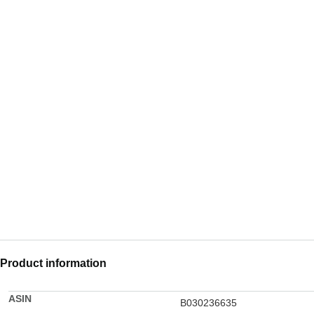
Product information
ASIN
B030236635