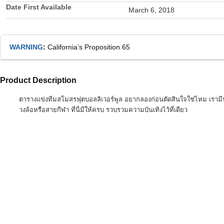
Date First Available
March 6, 2018
WARNING
:
California’s Proposition 65
Product Description
ตารางแข่งทีมสโมสรฟุตบอลลิเวอร์พูล อยากลองก่อนตัดสินใจใช่ไหม เรามีฟ
วงล้อหรือสายกีฬา ที่นี่มีให้ครบ รวบรวมความบันเทิงไว้ที่เดียว