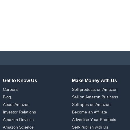
Get to Know Us
Make Money with Us
Careers
Sell products on Amazon
Blog
Sell on Amazon Business
About Amazon
Sell apps on Amazon
Investor Relations
Become an Affiliate
Amazon Devices
Advertise Your Products
Amazon Science
Self-Publish with Us