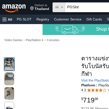
Deliver to
All
Thailand
PG SLOT
Registry
Customer Service
Gift Cards
S
All
›
›
Video Games
PlayStation 4
Consoles
ตารางแข่ง
รับโบนัสรั
กีฬา
Visit the PlayStat
Platform :
PlaySt
4.2
719
$
98
$123.86 Shipping