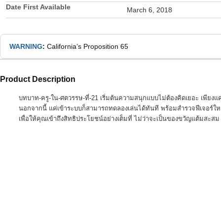
Date First Available
March 6, 2018
WARNING
:
California’s Proposition 65
Product Description
บทบาท-ครู-ใน-ศตวรรษ-ที่-21 เริ่มต้นความสนุกแบบไม่ต้องคิดเยอะ เพียงแค
นอกจากนี้ แค่เข้าระบบก็สามารถทดลองเล่นได้ทันที พร้อมสำรวจฟีเจอร์ใ
เพื่อให้คุณเข้าถึงสิทธิประโยชน์อย่างเต็มที่ ไม่ว่าจะเป็นของขวัญแต้มสะส