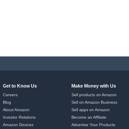
Get to Know Us
Make Money with Us
Careers
Sell products on Amazon
Blog
Sell on Amazon Business
About Amazon
Sell apps on Amazon
Investor Relations
Become an Affiliate
Amazon Devices
Advertise Your Products