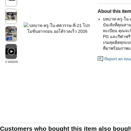
About this ite
บทบาท-ครู-ใน-ศ
บันเทิงที่คุณสา
ทะเบียน คุณจะ
PG และกีฬาฟรีท
เกมสุดฮิตทุกแบบ
ที่มาพร้อมภาพแ
Report an issue
2 VIDEOS
Customers who bought this item also bough