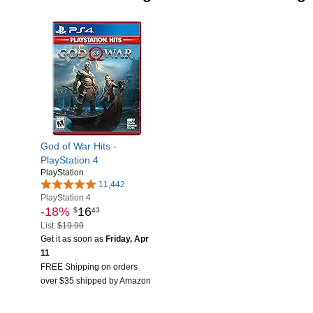
God of War Hits -
PlayStation 4
PlayStation
11,442
PlayStation 4
-18%
16
$
43
List:
$19.99
Get it as soon as
Friday, Apr
11
FREE Shipping on orders
over $35 shipped by Amazon