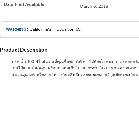
Date First Available
March 6, 2018
WARNING
:
California’s Proposition 65
Product Description
บอล-เต็ง-100-ฟรี เล่นเกมที่คุณชื่นชอบได้เลย ไม่ต้องโหลดแอป แพลตฟอร
เล่นได้ตามสไตล์คุณ พร้อมสะสมแต้มไปแลกรางวัลในอนาคต อยากลองก่อนตัดสิ
แนวหมุนวงล้อหรือสายกีฬา พร้อมสิทธิ์ทดลองและของขวัญหลังลงทะเบียน