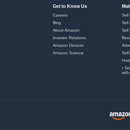
Get to Know Us
Mak
Careers
Sell
Blog
Sell
About Amazon
Sell
Investor Relations
Beco
Amazon Devices
Adve
Amazon Science
Self
Hos
›
Se
with