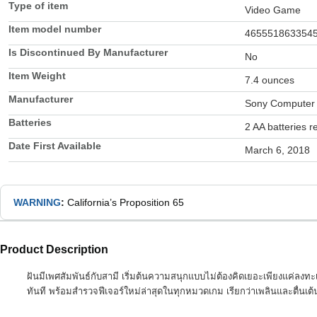
Type of item
Video Game
Item model number
465551863354
Is Discontinued By Manufacturer
No
Item Weight
7.4 ounces
Manufacturer
Sony Computer 
Batteries
2 AA batteries r
Date First Available
March 6, 2018
WARNING
:
California’s Proposition 65
Product Description
ฝันมีเพศสัมพันธ์กับสามี เริ่มต้นความสนุกแบบไม่ต้องคิดเยอะเพียงแค่ลงทะ
ทันที พร้อมสำรวจฟีเจอร์ใหม่ล่าสุดในทุกหมวดเกม เรียกว่าเพลินและตื่นเต้น