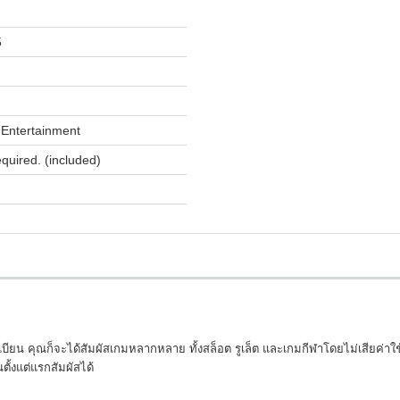
5
Entertainment
equired. (included)
เบียน คุณก็จะได้สัมผัสเกมหลากหลาย ทั้งสล็อต รูเล็ต และเกมกีฬาโดยไม่เสียค่าใ
ตั้งแต่แรกสัมผัสได้