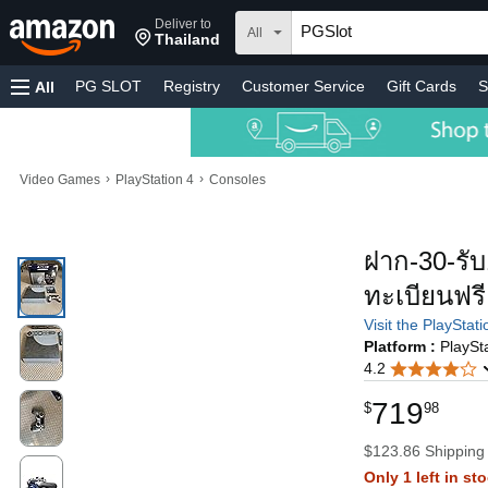
Deliver to
All
Thailand
PG SLOT
Registry
Customer Service
Gift Cards
S
All
›
›
Video Games
PlayStation 4
Consoles
ฝาก-30-รั
ทะเบียนฟรี
Visit the PlayStat
Platform :
PlaySt
4.2
719
$
98
$123.86 Shipping
Only 1 left in st