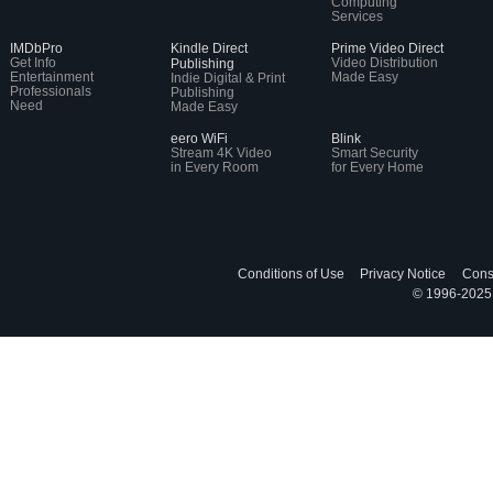
Computing
Services
IMDbPro
Kindle Direct
Prime Video Direct
Get Info
Video Distribution
Publishing
Entertainment
Made Easy
Indie Digital & Print
Professionals
Publishing
Need
Made Easy
eero WiFi
Blink
Stream 4K Video
Smart Security
in Every Room
for Every Home
Conditions of Use
Privacy Notice
Cons
© 1996-2025, 