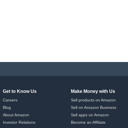
Get to Know Us
Make Money with Us
Careers
Sell products on Amazon
Blog
Sell on Amazon Business
About Amazon
Sell apps on Amazon
Investor Relations
Become an Affiliate