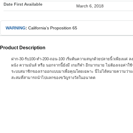
Date First Available
March 6, 2018
WARNING
:
California’s Proposition 65
Product Description
ฝาก-30-รับ100-ทํา-200-ถอน-100 เริ่มต้นความสนุกด้วยปลายนิ้วเพียงแค่ ลงท
ผนัง ความมันส์ หรือ นอกจากนี้ยังมี เกมกีฬา อีกมากมาย ไม่ต้องเจอค่าใช
ระบบสมาชิกของเราออกแบบมาเพื่อคุณโดยเฉพาะ นี่ไม่ได้หมายความว่าแค่นั
สะสมที่สามารถนำไปแลกของขวัญรางวัลในอนาคต