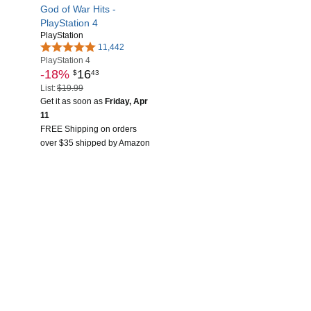
God of War Hits -
PlayStation 4
PlayStation
11,442
PlayStation 4
-18%
16
$
43
List:
$19.99
Get it as soon as
Friday, Apr
11
FREE Shipping on orders
over $35 shipped by Amazon