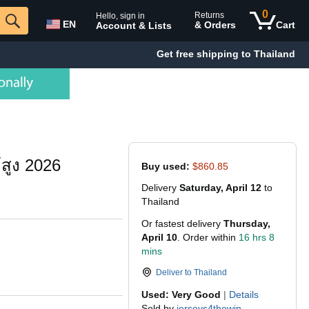
0
Returns
Hello, sign in
EN
& Orders
Cart
Account & Lists
Get free shipping to Thailand
สูง 2026
Buy used:
$860.85
Delivery
Saturday, April 12
to
Thailand
Or fastest delivery
Thursday,
April 10
. Order within
16 hrs 8
mins
Deliver to
Thailand
Used: Very Good
|
Details
Sold by
jerseys4thewin