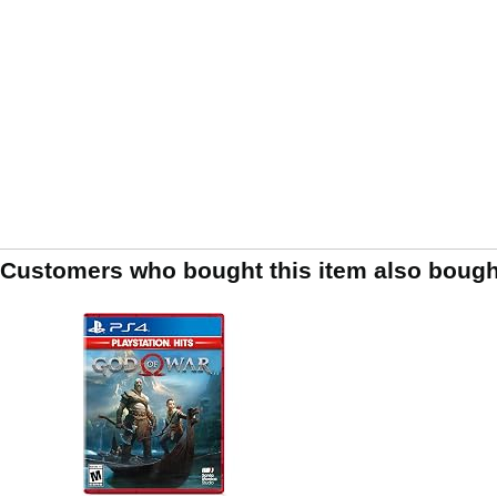
Customers who bought this item also bough