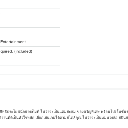
5
Entertainment
equired. (included)
ทธิประโยชน์อย่างเต็มที่ ไม่ว่าจะเป็นแต้มสะสม ของขวัญพิเศษ พร้อมโปรโมชั่นราย
นที่ดีเป็นหัวใจหลัก เลือกเล่นเกมได้ตามสไตล์คุณ ไม่ว่าจะเป็นหมุนวงล้อ สปิน