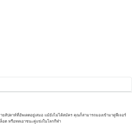
สัปดาห์ที่อัพเดตอยู่เสมอ แม้ยังไม่ได้สมัคร คุณก็สามารถมองเข้ามาดูฟีเจอร์
สล็อต หรือทดเอาชนะคู่แข่งในโลกกีฬา