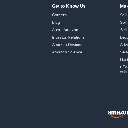
Get to Know Us
Mak
Careers
Sell
Blog
Sell
About Amazon
Sell
Investor Relations
Beco
Amazon Devices
Adve
Amazon Science
Self
Hos
›
Se
with