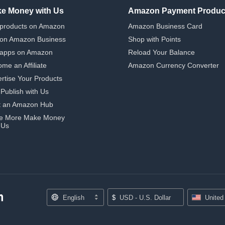
e Money with Us
Amazon Payment Produc
 products on Amazon
Amazon Business Card
 on Amazon Business
Shop with Points
 apps on Amazon
Reload Your Balance
me an Affiliate
Amazon Currency Converter
rtise Your Products
-Publish with Us
t an Amazon Hub
e More Make Money
 Us
English
$
USD - U.S. Dollar
United