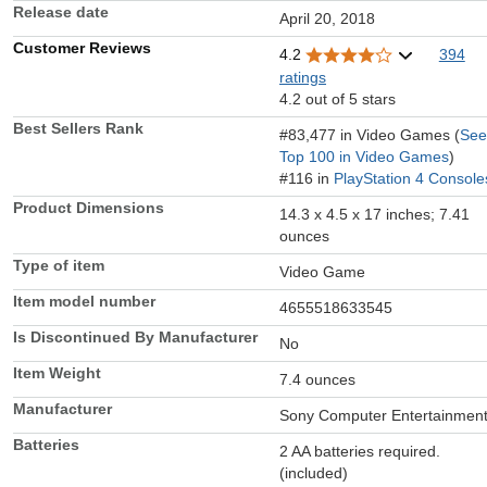
Release date
April 20, 2018
Customer Reviews
4.2
394
ratings
4.2 out of 5 stars
Best Sellers Rank
#83,477 in Video Games (
See
Top 100 in Video Games
)
#116 in
PlayStation 4 Console
Product Dimensions
14.3 x 4.5 x 17 inches; 7.41
ounces
Type of item
Video Game
Item model number
4655518633545
Is Discontinued By Manufacturer
No
Item Weight
7.4 ounces
Manufacturer
Sony Computer Entertainmen
Batteries
2 AA batteries required.
(included)