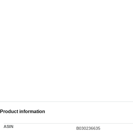
Product information
ASIN
B030236635