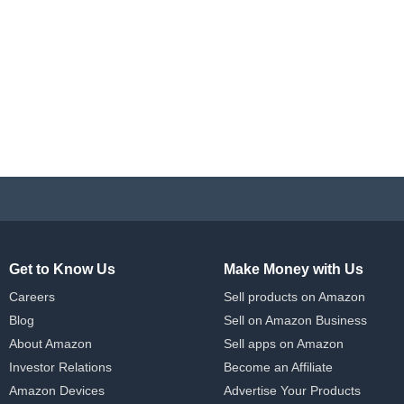
Get to Know Us
Make Money with Us
Careers
Sell products on Amazon
Blog
Sell on Amazon Business
About Amazon
Sell apps on Amazon
Investor Relations
Become an Affiliate
Amazon Devices
Advertise Your Products