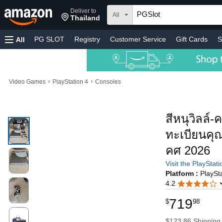
Deliver to
All
Thailand
PG SLOT
Registry
Customer Service
Gift Cards
S
All
›
›
Video Games
PlayStation 4
Consoles
สีหนุวิลล์
ทะเบียนคุ
คศ 2026
Visit the PlayStat
Platform :
PlaySt
4.2
719
$
98
$123.86 Shipping