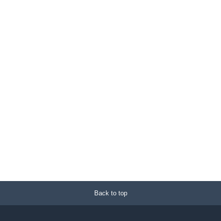
Back to top