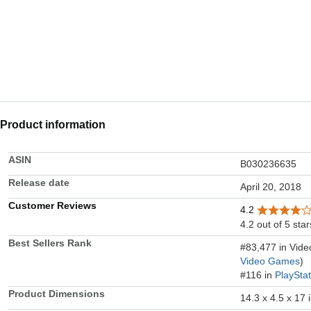
Product information
ASIN
B030236635
Release date
April 20, 2018
Customer Reviews
4.2
4.2 out of 5 star
Best Sellers Rank
#83,477 in Vid
Video Games
)
#116 in
PlaySta
Product Dimensions
14.3 x 4.5 x 17