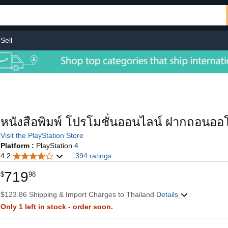
Sell
หนังสือพิมพ์ โปรโมชั่นออนไลน์ ฝากถอนออโ
Visit the PlayStation Store
Platform :
PlayStation 4
4.2
394 ratings
719
$
98
$123.86 Shipping & Import Charges to Thailand
Details
Only 1 left in stock - order soon.