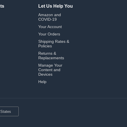
ts
Let Us Help You
Amazon and
COVID-19
Your Account
Your Orders
Shipping Rates &
Policies
Returns &
Replacements
Manage Your
Content and
Devices
Help
 States