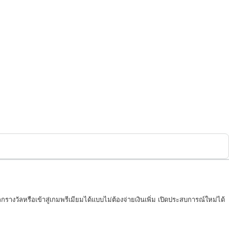
แลกรางวัลหรือเข้าสู่เกมพรีเมียมได้แบบไม่ต้องจ่ายเงินเพิ่ม เปิดประสบการณ์ใหม่ได้