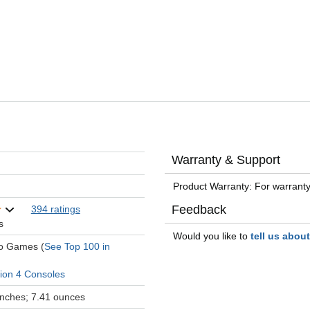
Warranty & Support
Product Warranty: For warranty
Feedback
394 ratings
s
Would you like to
tell us abou
eo Games (
See Top 100 in
tion 4 Consoles
 inches; 7.41 ounces