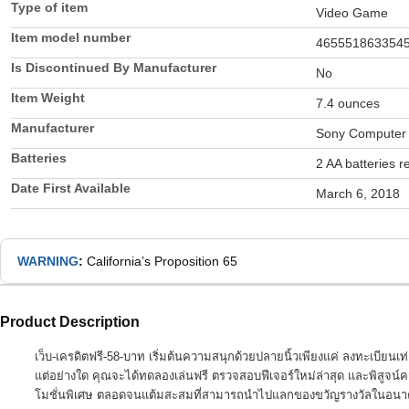
Type of item
Video Game
Item model number
465551863354
Is Discontinued By Manufacturer
No
Item Weight
7.4 ounces
Manufacturer
Sony Computer 
Batteries
2 AA batteries r
Date First Available
March 6, 2018
WARNING
:
California’s Proposition 65
Product Description
เว็บ-เครดิตฟรี-58-บาท เริ่มต้นความสนุกด้วยปลายนิ้วเพียงแค่ ลงทะเบียนเท่
แต่อย่างใด คุณจะได้ทดลองเล่นฟรี ตรวจสอบฟีเจอร์ใหม่ล่าสุด และพิสูจน์
โมชั่นพิเศษ ตลอดจนแต้มสะสมที่สามารถนำไปแลกของขวัญรางวัลในอน