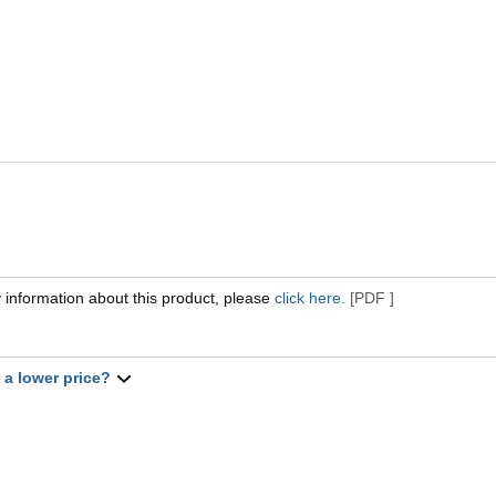
 information about this product, please
click here.
[PDF ]
t a lower price?