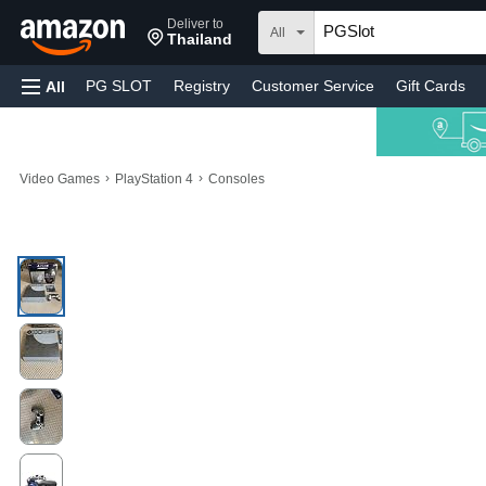
Deliver to
All
Thailand
PG SLOT
Registry
Customer Service
Gift Cards
All
›
›
Video Games
PlayStation 4
Consoles