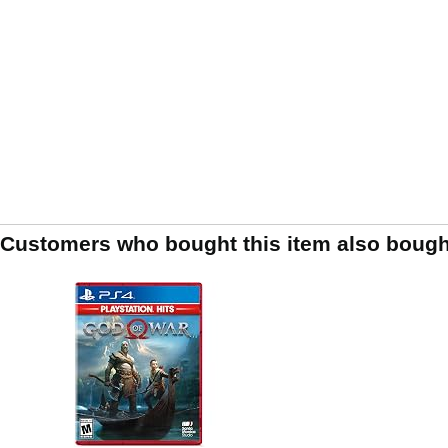
Customers who bought this item also bough