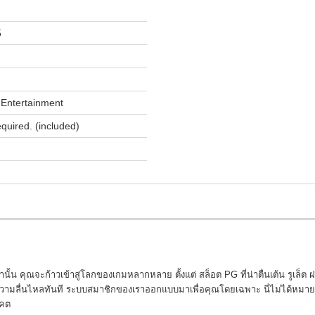
5
Entertainment
equired. (included)
านั้น คุณจะก้าวเข้าสู่โลกของเกมหลากหลาย ตั้งแต่ สล็อต PG ที่น่าตื่นเต้น รูเล็ต
ความลื่นไหลทันที ระบบสมาชิกของเราออกแบบมาเพื่อคุณโดยเฉพาะ นี่ไม่ได้หมายคว
าคต