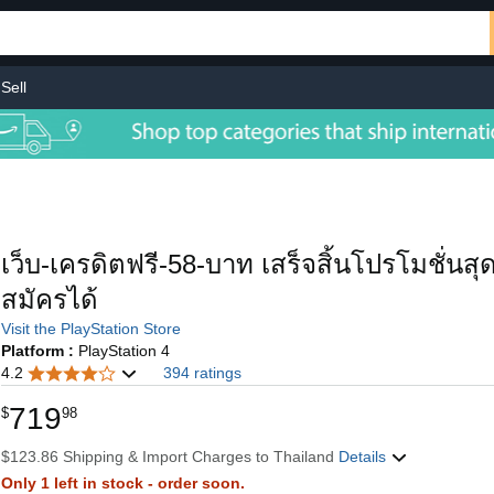
Sell
เว็บ-เครดิตฟรี-58-บาท เสร็จสิ้นโปรโมชั่นส
สมัครได้
Visit the PlayStation Store
Platform :
PlayStation 4
4.2
394 ratings
719
$
98
$123.86 Shipping & Import Charges to Thailand
Details
Only 1 left in stock - order soon.