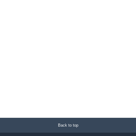
Back to top