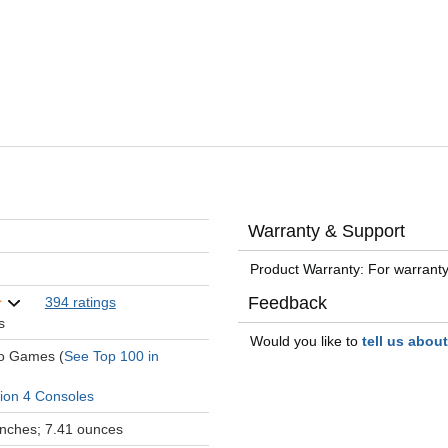
Warranty & Support
Product Warranty: For warranty
Feedback
394 ratings
s
Would you like to
tell us abou
eo Games (
See Top 100 in
tion 4 Consoles
 inches; 7.41 ounces