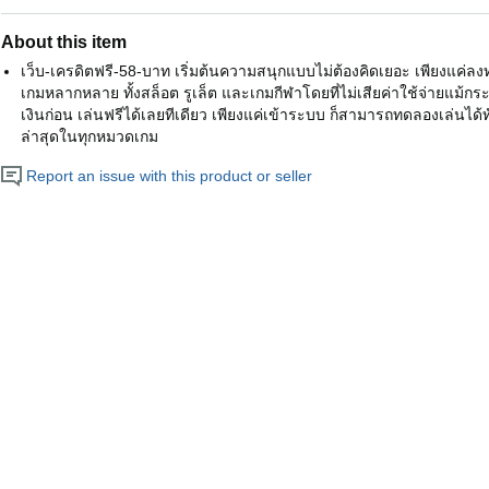
About this item
เว็บ-เครดิตฟรี-58-บาท เริ่มต้นความสนุกแบบไม่ต้องคิดเยอะ เพียงแค่ลง
เกมหลากหลาย ทั้งสล็อต รูเล็ต และเกมกีฬาโดยที่ไม่เสียค่าใช้จ่ายแม้กร
เงินก่อน เล่นฟรีได้เลยทีเดียว เพียงแค่เข้าระบบ ก็สามารถทดลองเล่นได้
ล่าสุดในทุกหมวดเกม
Report an issue with this product or seller