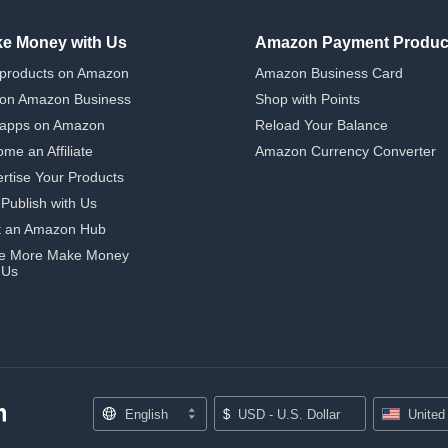
e Money with Us
Amazon Payment Produc
 products on Amazon
Amazon Business Card
 on Amazon Business
Shop with Points
 apps on Amazon
Reload Your Balance
me an Affiliate
Amazon Currency Converter
rtise Your Products
-Publish with Us
t an Amazon Hub
e More Make Money
 Us
English
$
USD - U.S. Dollar
United