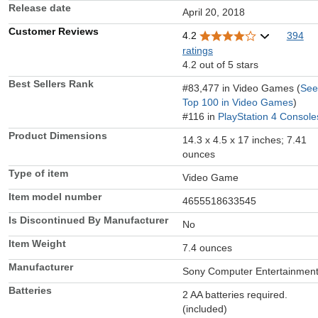
Release date
April 20, 2018
Customer Reviews
4.2
394
ratings
4.2 out of 5 stars
Best Sellers Rank
#83,477 in Video Games (
See
Top 100 in Video Games
)
#116 in
PlayStation 4 Console
Product Dimensions
14.3 x 4.5 x 17 inches; 7.41
ounces
Type of item
Video Game
Item model number
4655518633545
Is Discontinued By Manufacturer
No
Item Weight
7.4 ounces
Manufacturer
Sony Computer Entertainmen
Batteries
2 AA batteries required.
(included)