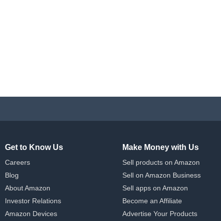
Get to Know Us
Make Money with Us
Careers
Sell products on Amazon
Blog
Sell on Amazon Business
About Amazon
Sell apps on Amazon
Investor Relations
Become an Affiliate
Amazon Devices
Advertise Your Products