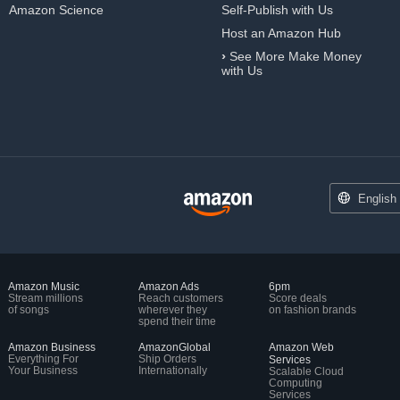
Amazon Science
Self-Publish with Us
Host an Amazon Hub
›
See More Make Money
with Us
English
Amazon Music
Amazon Ads
6pm
Stream millions
Reach customers
Score deals
of songs
wherever they
on fashion brands
spend their time
Amazon Business
AmazonGlobal
Amazon Web
Everything For
Ship Orders
Services
Your Business
Internationally
Scalable Cloud
Computing
Services