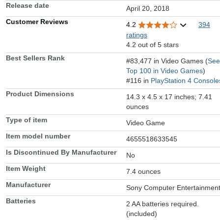
Release date
April 20, 2018
Customer Reviews
4.2
394
ratings
4.2 out of 5 stars
Best Sellers Rank
#83,477 in Video Games (
See
Top 100 in Video Games
)
#116 in
PlayStation 4 Console
Product Dimensions
14.3 x 4.5 x 17 inches; 7.41
ounces
Type of item
Video Game
Item model number
4655518633545
Is Discontinued By Manufacturer
No
Item Weight
7.4 ounces
Manufacturer
Sony Computer Entertainmen
Batteries
2 AA batteries required.
(included)