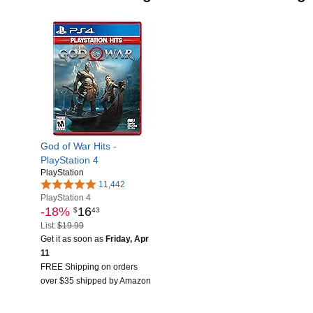
God of War Hits -
PlayStation 4
PlayStation
11,442
PlayStation 4
-18%
16
$
43
List:
$19.99
Get it as soon as
Friday, Apr
11
FREE Shipping on orders
over $35 shipped by Amazon