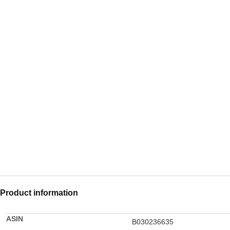
Product information
ASIN
B030236635