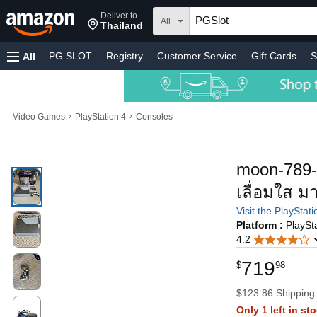
Deliver to
All
Thailand
PG SLOT
Registry
Customer Service
Gift Cards
S
All
›
›
Video Games
PlayStation 4
Consoles
moon-789-s
เลื่อมใส ม
Visit the PlayStat
Platform :
PlaySt
4.2
719
$
98
$123.86 Shipping
Only 1 left in st