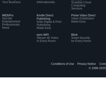
Your Business
Internationally
Scalable Cloud
Computing
Services
IMDbPro
Kindle Direct
Prime Video Direct
Get Info
Video Distribution
Publishing
Entertainment
Made Easy
Indie Digital & Print
Professionals
Publishing
Need
Made Easy
eero WiFi
Blink
Stream 4K Video
Smart Security
in Every Room
for Every Home
Conditions of Use
Privacy Notice
Cons
© 1996-2025, 