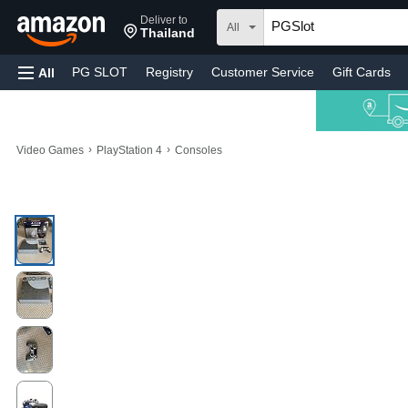
Deliver to
All
Thailand
PG SLOT
Registry
Customer Service
Gift Cards
All
›
›
Video Games
PlayStation 4
Consoles