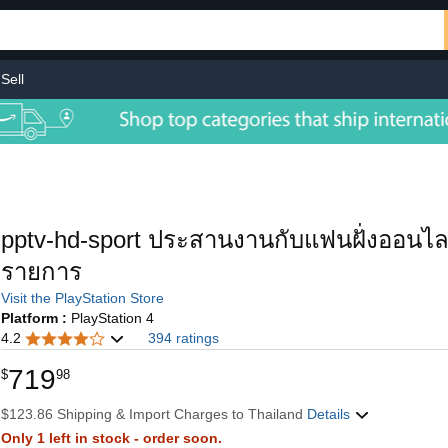
Sell
pptv-hd-sport ประสานงานกับแฟนฝั่งออนไลน
รายการ
Visit the PlayStation Store
Platform :
PlayStation 4
4.2
394 ratings
719
$
98
$123.86 Shipping & Import Charges to Thailand
Details
Only 1 left in stock - order soon.