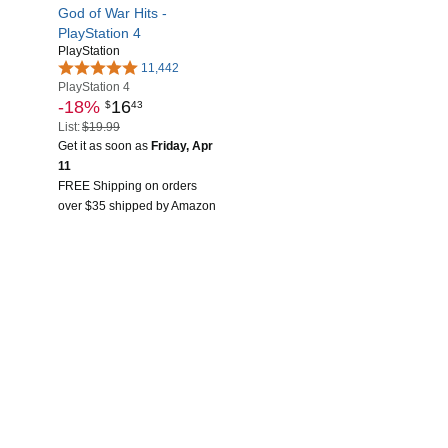
God of War Hits -
PlayStation 4
PlayStation
11,442
PlayStation 4
-18%
16
$
43
List:
$19.99
Get it as soon as
Friday, Apr
11
FREE Shipping on orders
over $35 shipped by Amazon