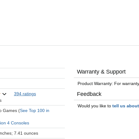
Warranty & Support
Product Warranty: For warranty
Feedback
394 ratings
s
Would you like to
tell us abou
eo Games (
See Top 100 in
tion 4 Consoles
 inches; 7.41 ounces