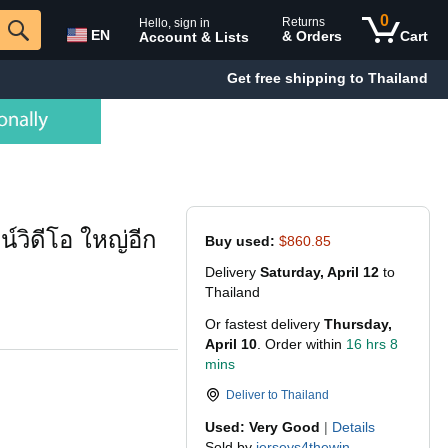
0
Returns
Hello, sign in
EN
& Orders
Cart
Account & Lists
Get free shipping to Thailand
์วิดีโอ ใหญ่อีก
Buy used:
$860.85
Delivery
Saturday, April 12
to
Thailand
Or fastest delivery
Thursday,
April 10
. Order within
16 hrs 8
mins
Deliver to
Thailand
Used: Very Good
|
Details
Sold by
jerseys4thewin