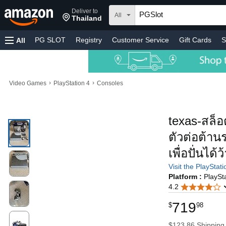
Deliver to
All
Thailand
PG SLOT
Registry
Customer Service
Gift Cards
S
All
›
›
Video Games
PlayStation 4
Consoles
texas-สล็อ
ตัวต่อต้าน
เพื่อปั่นได้ว
Visit the PlayStat
Platform :
PlaySt
4.2
719
$
98
$123.86 Shipping