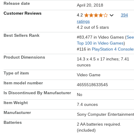
Release date
April 20, 2018
Customer Reviews
4.2
394
ratings
4.2 out of 5 stars
Best Sellers Rank
#83,477 in Video Games (
See
Top 100 in Video Games
)
#116 in
PlayStation 4 Console
Product Dimensions
14.3 x 4.5 x 17 inches; 7.41
ounces
Type of item
Video Game
Item model number
4655518633545
Is Discontinued By Manufacturer
No
Item Weight
7.4 ounces
Manufacturer
Sony Computer Entertainmen
Batteries
2 AA batteries required.
(included)