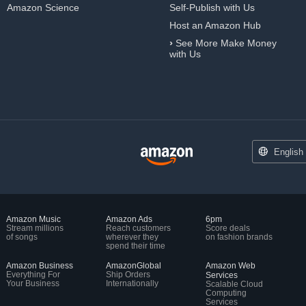
Amazon Science
Self-Publish with Us
Host an Amazon Hub
›
See More Make Money
with Us
English
Amazon Music
Amazon Ads
6pm
Stream millions
Reach customers
Score deals
of songs
wherever they
on fashion brands
spend their time
Amazon Business
AmazonGlobal
Amazon Web
Everything For
Ship Orders
Services
Your Business
Internationally
Scalable Cloud
Computing
Services