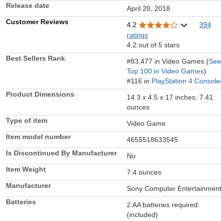
Release date
April 20, 2018
Customer Reviews
4.2
394
ratings
4.2 out of 5 stars
Best Sellers Rank
#83,477 in Video Games (
See
Top 100 in Video Games
)
#116 in
PlayStation 4 Console
Product Dimensions
14.3 x 4.5 x 17 inches; 7.41
ounces
Type of item
Video Game
Item model number
4655518633545
Is Discontinued By Manufacturer
No
Item Weight
7.4 ounces
Manufacturer
Sony Computer Entertainmen
Batteries
2 AA batteries required.
(included)