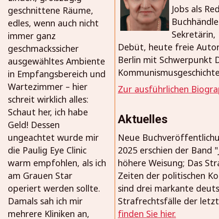
Jobs als Re
geschnittene Räume,
Buchhändle
edles, wenn auch nicht
Sekretärin, 
immer ganz
Debüt, heute freie Autor
geschmackssicher
Berlin mit Schwerpunkt 
ausgewähltes Ambiente
Kommunismusgeschicht
in Empfangsbereich und
Wartezimmer – hier
Zur ausführlichen Biogra
schreit wirklich alles:
Schaut her, ich habe
Aktuelles
Geld! Dessen
ungeachtet wurde mir
Neue Buchveröffentlich
die Paulig Eye Clinic
2025 erschien der Band "
warm empfohlen, als ich
höhere Weisung; Das Stra
am Grauen Star
Zeiten der politischen K
operiert werden sollte.
sind drei markante deut
Damals sah ich mir
Strafrechtsfälle der letz
mehrere Kliniken an,
finden Sie hier.