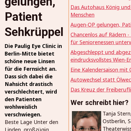
gelungen,
Das Autohaus König und 
Patient
Menschen
Augen-OP gelungen, Pat
Sehkrüppel
Chancenlos auf Rädern - 
für Seniorenessen unter
Die Paulig Eye Clinic in
Abgeschleppt und abgez
Berlin-Mitte bietet
eindrucksvollstes Wien-Er
schöne neue Linsen
für die Fernsicht an.
Eine Kalendersaison mit
Dass sich dabei die
Autowechsel statt Ölwec
Nahsicht drastisch
Das Kreuz der Freiberufli
verschlechtert, wird
den Patienten
Wer schreibt hier?
wohlweislich
Tanja Stern
verschwiegen.
Ostberlin, 
Beste Lage Unter den
Theaterwis
Linden, großzügig