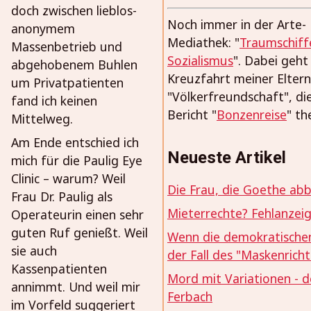
doch zwischen lieblos-
Noch immer in der Arte-
anonymem
Mediathek: "
Traumschiff
Massenbetrieb und
Sozialismus
". Dabei geht
abgehobenem Buhlen
Kreuzfahrt meiner Eltern
um Privatpatienten
"Völkerfreundschaft", die
fand ich keinen
Bericht "
Bonzenreise
" th
Mittelweg.
Am Ende entschied ich
Neueste Artikel
mich für die Paulig Eye
Clinic – warum? Weil
Die Frau, die Goethe abbl
Frau Dr. Paulig als
Mieterrechte? Fehlanzeig
Operateurin einen sehr
guten Ruf genießt. Weil
Wenn die demokratischen
sie auch
der Fall des "Maskenrich
Kassenpatienten
Mord mit Variationen - d
annimmt. Und weil mir
Ferbach
im Vorfeld suggeriert