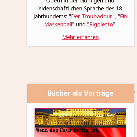
Opern in der blumigen und
leidenschaftlichen Sprache des 18.
Jahrhunderts: "
Der Troubadour
", "
Ein
Maskenball
" und "
Rigoletto
".
Mehr erfahren
Bücher als Vorträge