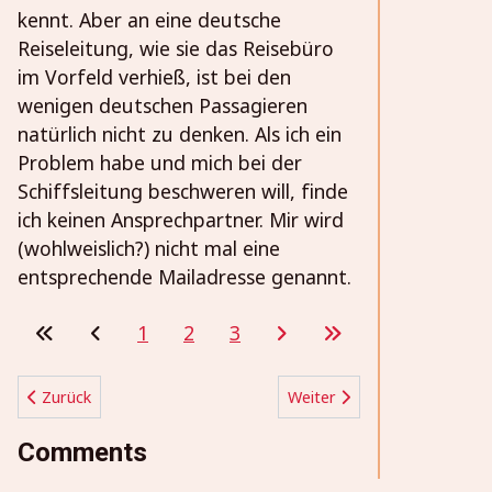
kennt. Aber an eine deutsche
Reiseleitung, wie sie das Reisebüro
im Vorfeld verhieß, ist bei den
wenigen deutschen Passagieren
natürlich nicht zu denken. Als ich ein
Problem habe und mich bei der
Schiffsleitung beschweren will, finde
ich keinen Ansprechpartner. Mir wird
(wohlweislich?) nicht mal eine
entsprechende Mailadresse genannt.
1
2
3
Vorheriger Beitrag: Thomas Mann in Nida
Nächster Beitrag: Das Pampa
Zurück
Weiter
Comments