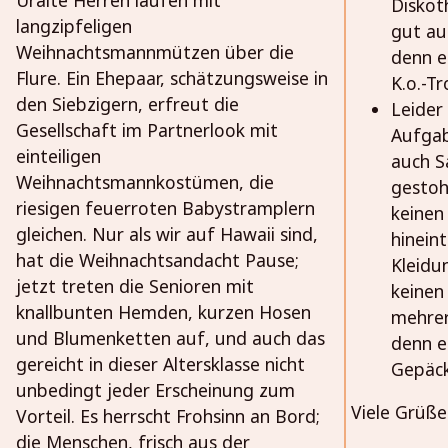
Diskot
langzipfeligen
gut au
Weihnachtsmannmützen über die
denn e
Flure. Ein Ehepaar, schätzungsweise in
K.o.-T
den Siebzigern, erfreut die
Leider
Gesellschaft im Partnerlook mit
Aufgab
einteiligen
auch S
Weihnachtsmannkostümen, die
gestoh
riesigen feuerroten Babystramplern
keinen
gleichen. Nur als wir auf Hawaii sind,
hinein
hat die Weihnachtsandacht Pause;
Kleidu
jetzt treten die Senioren mit
keinen
knallbunten Hemden, kurzen Hosen
mehrer
und Blumenketten auf, und auch das
denn e
gereicht in dieser Altersklasse nicht
Gepäck
unbedingt jeder Erscheinung zum
Viele Grüße
Vorteil. Es herrscht Frohsinn an Bord;
die Menschen, frisch aus der