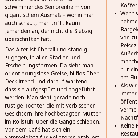
Koffer 
schwimmendes Seniorenheim von
Wenn w
gigantischem Ausmaß – wohin man
nehmen
auch schaut, man trifft kaum
Bargel
jemanden an, der nicht die Siebzig
von zu
überschritten hat.
Reisez
Das Alter ist überall und ständig
Außerh
zugegen, in allen Stadien und
manche
Erscheinungsformen. Da sieht man
nur ei
orientierungslose Greise, hilflos über
am Flu
Deck irrend und darauf wartend,
Als wi
dass sie aufgespürt und abgeführt
immer 
werden. Man sieht gerade noch
öffent
rüstige Töchter, die mit verbissenen
vermei
Gesichtern ihre hochbetagten Mütter
Nachtf
im Rollstuhl über die Gänge schieben.
Keine 
Vor dem Café hat sich ein
Restau
Sammelplatz für Rollatoren etabliert.