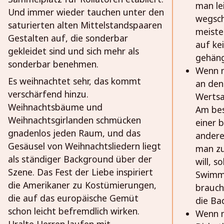
man le
Und immer wieder tauchen unter den
wegsch
saturierten alten Mittelstandspaaren
meiste
Gestalten auf, die sonderbar
auf kei
gekleidet sind und sich mehr als
gehän
sonderbar benehmen.
Wenn m
Es weihnachtet sehr, das kommt
an den
verschärfend hinzu.
Wertsa
Weihnachtsbäume und
Am bes
Weihnachtsgirlanden schmücken
einer 
gnadenlos jeden Raum, und das
andere
Gesäusel von Weihnachtsliedern liegt
man z
als ständiger Background über der
will, 
Szene. Das Fest der Liebe inspiriert
Swimmi
die Amerikaner zu Kostümierungen,
brauch
die auf das europäische Gemüt
die Ba
schon leicht befremdlich wirken.
Wenn m
Uralte Herren laufen mit