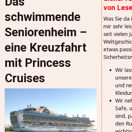
Das
von Lese
schwimmende
Was Sie da 
mir sehr le
Seniorenheim –
seit vielen 
Weltgeschic
eine Kreuzfahrt
etwas passi
Sicherheit
mit Princess
Wir las
Cruises
unsere
und ne
Kleidu
Wir ne
Safe, 
sind, p
den Ru
wichti