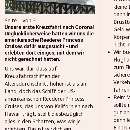
kleine
dann i
Seite 1 von 3
Brustb
Unsere erste Kreuzfahrt nach Corona!
Geld w
Unglücklicherweise hatten wir uns die
Körper
amerikanische Reederei Princess
nicht 
Cruises dafür ausgesucht - und
Wir bu
erlebten dort einiges, mit dem wir
Flugha
nicht gerechnet hatten.
zum Flu
Uns war klar, dass auf
sichere
Kreuzfahrtschiffen der
Verkeh
Altersdurchschnitt höher ist als an
fahren
Land; doch das Schiff der US-
Beim V
amerikanischen Reederei Princess
sollte
Cruises, das uns von Kalifornien nach
gut ab
Hawaii trägt, stellt diesbezüglich
denn l
alles in den Schatten, was wir je
Einbrü
erlebten. Das ist wirklich ein