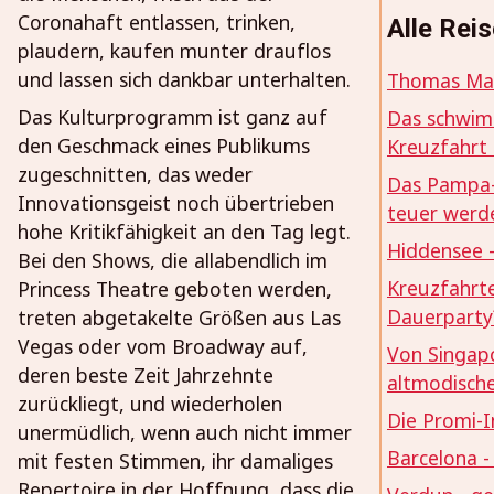
Coronahaft entlassen, trinken,
Alle Rei
plaudern, kaufen munter drauflos
und lassen sich dankbar unterhalten.
Thomas Man
Das Kulturprogramm ist ganz auf
Das schwim
den Geschmack eines Publikums
Kreuzfahrt 
zugeschnitten, das weder
Das Pampa-P
Innovationsgeist noch übertrieben
teuer werd
hohe Kritikfähigkeit an den Tag legt.
Hiddensee -
Bei den Shows, die allabendlich im
Kreuzfahrte
Princess Theatre geboten werden,
Dauerparty
treten abgetakelte Größen aus Las
Vegas oder vom Broadway auf,
Von Singapo
deren beste Zeit Jahrzehnte
altmodisch
zurückliegt, und wiederholen
Die Promi-I
unermüdlich, wenn auch nicht immer
Barcelona -
mit festen Stimmen, ihr damaliges
Repertoire in der Hoffnung, dass die