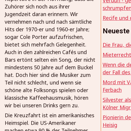
Verdun - g
Zuhörer sich noch aus ihrer
schrumpfen
Jugendzeit daran erinnern. Wir
Recife und 
vernehmen nach und nach sämtliche
Hits der 1970-er und 1960-er Jahre;
Neueste 
sogar Cole Porter aufzufrischen,
bietet sich mehrfach Gelegenheit.
Die Frau, d
Auch in den zahlreichen Cafés und
Mieterrecht
Bars ertönt selten ein Song, der nicht
Wenn die de
mindestens 50 Jahre auf dem Buckel
der Fall de
hat. Doch hier sind die Musiker zum
Mord mit Va
Teil nicht schlecht, und wenn sie
Ferbach
schöne alte Folksongs spielen oder
klassische Kaffeehausmusik, hören
Silvester al
wir bei unseren Drinks gern zu.
Kölner Mig
Die Kreuzfahrt ist ein amerikanisches
Pionierin d
Heimspiel. Die US-Amerikaner
Heisig
machen etwa 90 % der Teilnehmer