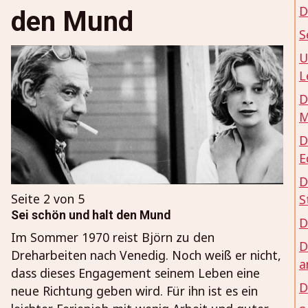
D
den Mund
S
U
L
D
M
D
E
D
Seite 2 von 5
S
Sei schön und halt den Mund
D
Im Sommer 1970 reist Björn zu den
D
Dreharbeiten nach Venedig. Noch weiß er nicht,
a
dass dieses Engagement seinem Leben eine
D
neue Richtung geben wird. Für ihn ist es ein