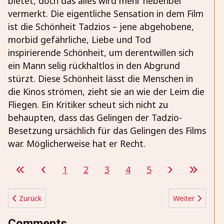
bietet, doch das alles wird mehr nebenbei
vermerkt. Die eigentliche Sensation in dem Film
ist die Schönheit Tadzios – jene abgehobene,
morbid gefährliche, Liebe und Tod
inspirierende Schönheit, um derentwillen sich
ein Mann selig rückhaltlos in den Abgrund
stürzt. Diese Schönheit lässt die Menschen in
die Kinos strömen, zieht sie an wie der Leim die
Fliegen. Ein Kritiker scheut sich nicht zu
behaupten, dass das Gelingen der Tadzio-
Besetzung ursächlich für das Gelingen des Films
war. Möglicherweise hat er Recht.
1
2
3
4
5
Vorheriger Beitrag: Die Frau, die Goethe abblitzen ließ
Nächster Beitr
Zurück
Weiter
Comments