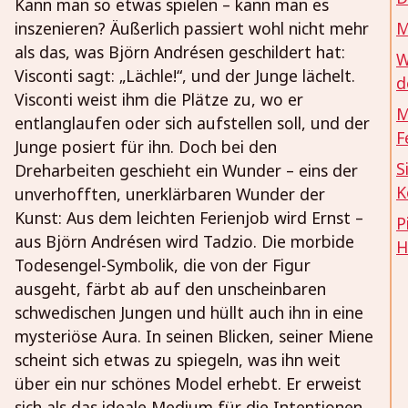
Kann man so etwas spielen – kann man es
inszenieren? Äußerlich passiert wohl nicht mehr
M
als das, was Björn Andrésen geschildert hat:
W
Visconti sagt: „Lächle!“, und der Junge lächelt.
d
Visconti weist ihm die Plätze zu, wo er
M
entlanglaufen oder sich aufstellen soll, und der
F
Junge posiert für ihn. Doch bei den
S
Dreharbeiten geschieht ein Wunder – eins der
K
unverhofften, unerklärbaren Wunder der
Kunst: Aus dem leichten Ferienjob wird Ernst –
P
aus Björn Andrésen wird Tadzio. Die morbide
H
Todesengel-Symbolik, die von der Figur
ausgeht, färbt ab auf den unscheinbaren
schwedischen Jungen und hüllt auch ihn in eine
mysteriöse Aura. In seinen Blicken, seiner Miene
scheint sich etwas zu spiegeln, was ihn weit
über ein nur schönes Model erhebt. Er erweist
sich als das ideale Medium für die Intentionen