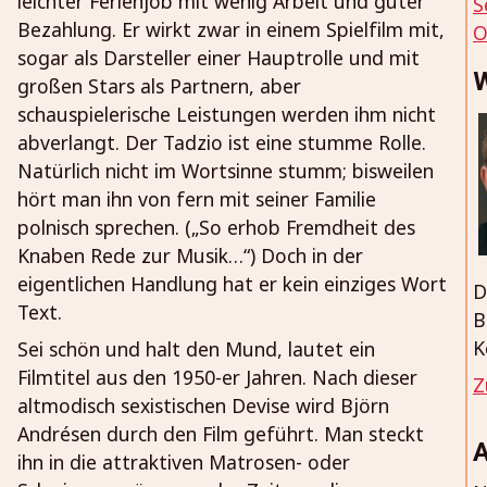
leichter Ferienjob mit wenig Arbeit und guter
S
Bezahlung. Er wirkt zwar in einem Spielfilm mit,
O
sogar als Darsteller einer Hauptrolle und mit
W
großen Stars als Partnern, aber
schauspielerische Leistungen werden ihm nicht
abverlangt. Der Tadzio ist eine stumme Rolle.
Natürlich nicht im Wortsinne stumm; bisweilen
hört man ihn von fern mit seiner Familie
polnisch sprechen. („So erhob Fremdheit des
Knaben Rede zur Musik…“) Doch in der
eigentlichen Handlung hat er kein einziges Wort
D
Text.
B
K
Sei schön und halt den Mund, lautet ein
Filmtitel aus den 1950-er Jahren. Nach dieser
Z
altmodisch sexistischen Devise wird Björn
Andrésen durch den Film geführt. Man steckt
A
ihn in die attraktiven Matrosen- oder