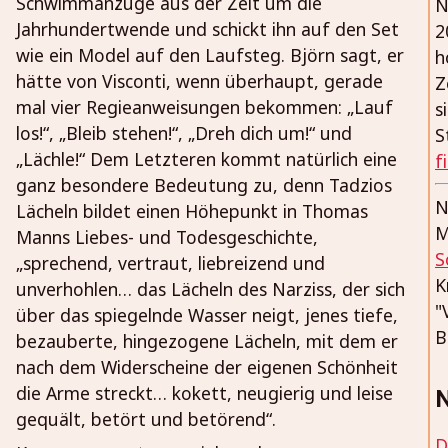
Schwimmanzüge aus der Zeit um die
N
Jahrhundertwende und schickt ihn auf den Set
2
wie ein Model auf den Laufsteg. Björn sagt, er
h
hätte von Visconti, wenn überhaupt, gerade
Z
mal vier Regieanweisungen bekommen: „Lauf
s
los!“, „Bleib stehen!“, „Dreh dich um!“ und
S
„Lächle!“ Dem Letzteren kommt natürlich eine
f
ganz besondere Bedeutung zu, denn Tadzios
N
Lächeln bildet einen Höhepunkt in Thomas
M
Manns Liebes- und Todesgeschichte,
S
„sprechend, vertraut, liebreizend und
K
unverhohlen… das Lächeln des Narziss, der sich
"
über das spiegelnde Wasser neigt, jenes tiefe,
B
bezauberte, hingezogene Lächeln, mit dem er
nach dem Widerscheine der eigenen Schönheit
die Arme streckt… kokett, neugierig und leise
N
gequält, betört und betörend“.
D